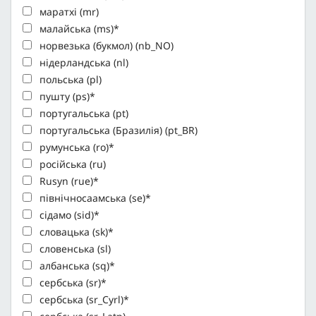
маратхі (mr)
малайська (ms)*
норвезька (букмол) (nb_NO)
нідерландська (nl)
польська (pl)
пушту (ps)*
португальська (pt)
португальська (Бразилія) (pt_BR)
румунська (ro)*
російська (ru)
Rusyn (rue)*
північносаамська (se)*
сідамо (sid)*
словацька (sk)*
словенська (sl)
албанська (sq)*
сербська (sr)*
сербська (sr_Cyrl)*