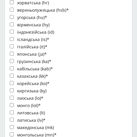
хорватська (hr)
верхньолужицька (hsb)*
угорська (hu)*
вірменська (hy)
індонезійська (id)
ісландська (is)*
італійська (it)*
японська (ja)*
грузинська (ka)*
кабільська (kab)*
казахська (kk)*
корейська (ko)*
киргизька (ky)
лаоська (lo)*
монго (lol)*
литовська (lt)
латиська (lv)*
македонська (mk)
монгольська (mn)*