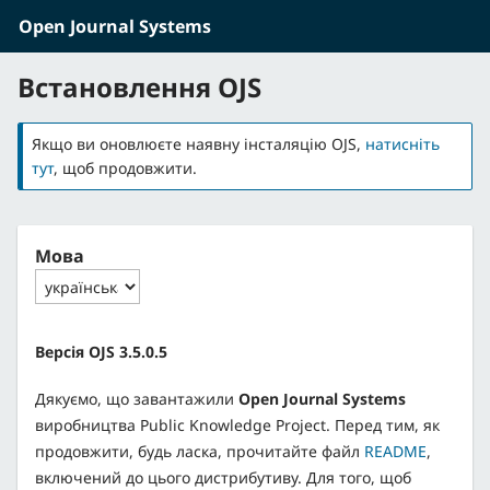
Open Journal Systems
Перейти до головного
Перейти в головне навігаційне меню
Встановлення OJS
Якщо ви оновлюєте наявну інсталяцію OJS,
натисніть
тут
, щоб продовжити.
Мова
Версія OJS 3.5.0.5
Дякуємо, що завантажили
Open Journal Systems
виробництва Public Knowledge Project. Перед тим, як
продовжити, будь ласка, прочитайте файл
README
,
включений до цього дистрибутиву. Для того, щоб