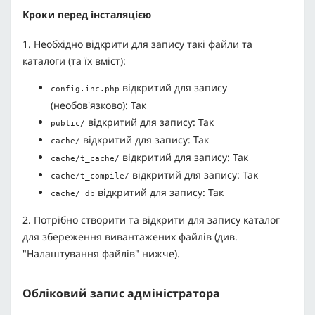
Кроки перед інсталяцією
1. Необхідно відкрити для запису такі файли та
каталоги (та їх вміст):
відкритий для запису
config.inc.php
(необов'язково): Так
відкритий для запису: Так
public/
відкритий для запису: Так
cache/
відкритий для запису: Так
cache/t_cache/
відкритий для запису: Так
cache/t_compile/
відкритий для запису: Так
cache/_db
2. Потрібно створити та відкрити для запису каталог
для збереження вивантажених файлів (див.
"Налаштування файлів" нижче).
Обліковий запис адміністратора