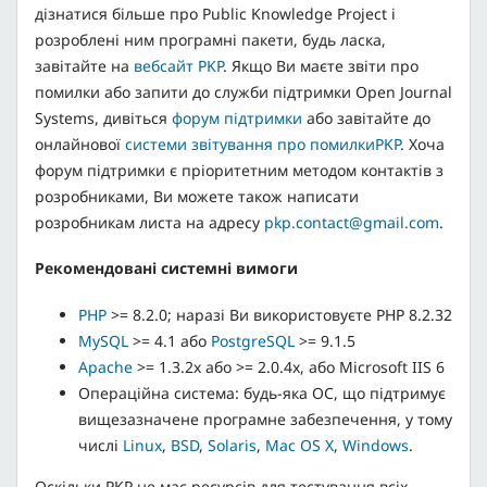
дізнатися більше про Public Knowledge Project і
розроблені ним програмні пакети, будь ласка,
завітайте на
вебсайт PKP
. Якщо Ви маєте звіти про
помилки або запити до служби підтримки Open Journal
Systems, дивіться
форум підтримки
або завітайте до
онлайнової
системи звітування про помилкиPKP
. Хоча
форум підтримки є пріоритетним методом контактів з
розробниками, Ви можете також написати
розробникам листа на адресу
pkp.contact@gmail.com
.
Рекомендовані системні вимоги
PHP
>= 8.2.0; наразі Ви використовуєте PHP 8.2.32
MySQL
>= 4.1 або
PostgreSQL
>= 9.1.5
Apache
>= 1.3.2x або >= 2.0.4x, або Microsoft IIS 6
Операційна система: будь-яка ОС, що підтримує
вищезазначене програмне забезпечення, у тому
числі
Linux
,
BSD
,
Solaris
,
Mac OS X
,
Windows
.
Оскільки PKP не має ресурсів для тестування всіх