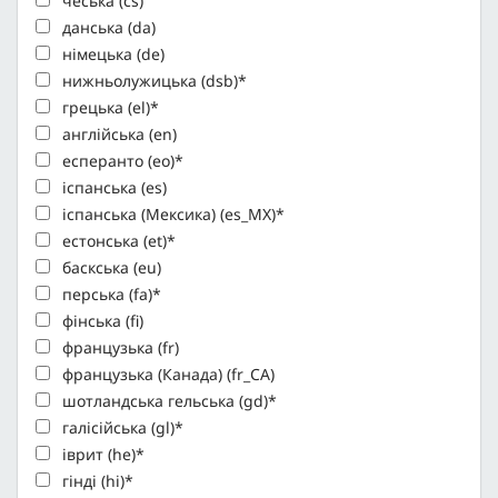
чеська (cs)
данська (da)
німецька (de)
нижньолужицька (dsb)*
грецька (el)*
англійська (en)
есперанто (eo)*
іспанська (es)
іспанська (Мексика) (es_MX)*
естонська (et)*
баскська (eu)
перська (fa)*
фінська (fi)
французька (fr)
французька (Канада) (fr_CA)
шотландська гельська (gd)*
галісійська (gl)*
іврит (he)*
гінді (hi)*