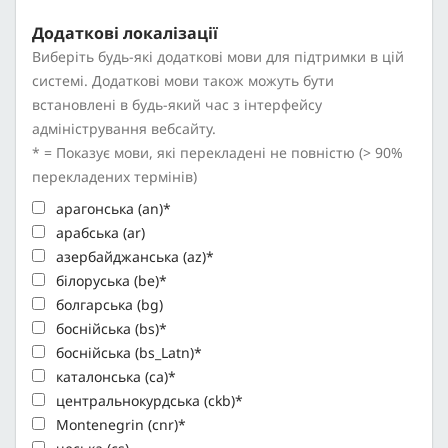
Додаткові локалізації
Виберіть будь-які додаткові мови для підтримки в цій
системі. Додаткові мови також можуть бути
встановлені в будь-який час з інтерфейсу
адміністрування вебсайту.
* = Показує мови, які перекладені не повністю (> 90%
перекладених термінів)
арагонська (an)*
арабська (ar)
азербайджанська (az)*
білоруська (be)*
болгарська (bg)
боснійська (bs)*
боснійська (bs_Latn)*
каталонська (ca)*
центральнокурдська (ckb)*
Montenegrin (cnr)*