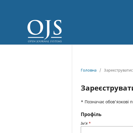
Головна
/
Зареєструватис
Зареєструват
* Позначає обов'язкові 
Профіль
Ім'я
*