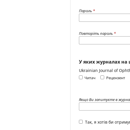
Пароль
*
Повторіть пароль
*
У яких журналах на 
Ukrainian Journal of Oph
Читач
Рецензент
Якщо Ви запитуєте в журналі
Так, я хотів би отриму